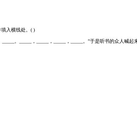
入横线处。( )
，_____。_____，_____，_____，_____。”于是听