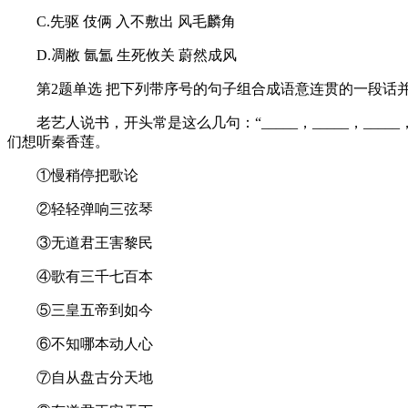
C.先驱 伎俩 入不敷出 风毛麟角
D.凋敝 氤氲 生死攸关 蔚然成风
第2题单选 把下列带序号的句子组合成语意连贯的一段话并填
老艺人说书，开头常是这么几句：“_____，_____，_____
们想听秦香莲。
①慢稍停把歌论
②轻轻弹响三弦琴
③无道君王害黎民
④歌有三千七百本
⑤三皇五帝到如今
⑥不知哪本动人心
⑦自从盘古分天地