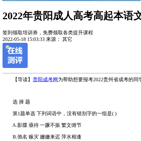
2022年贵阳成人高考高起本语
签到领取培训券，免费领取各类提升课程
2022-05-18 15:03:33
来源： 其它
作
【导读】
贵阳成考网
为帮助想要报考2022贵州省成考的
者：
杜
老
选 择 题
师
第1题单选 下列词语中，没有错别字的一组是( )
A.影牒 亟待 一蹶不振 繁文缛节
B.弛名 赈灾 姗姗来迟 萍水相逢