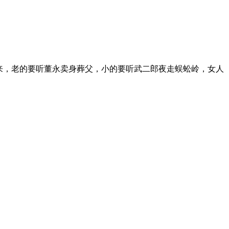
书的众人喊起来，老的要听董永卖身葬父，小的要听武二郎夜走蜈蚣岭，女人