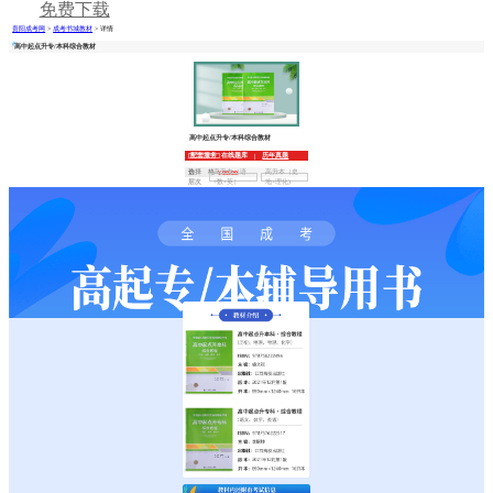
免费下载
贵阳成考网
>
成考书城教材
> 详情
高中起点升专/本科综合教材
高中起点升专/本科综合教材
配套服务
在线题库
历年真题
|
选择
高升专（语
高升本（史
价 格
¥
00.00
层次
+数+英）
地+理化)