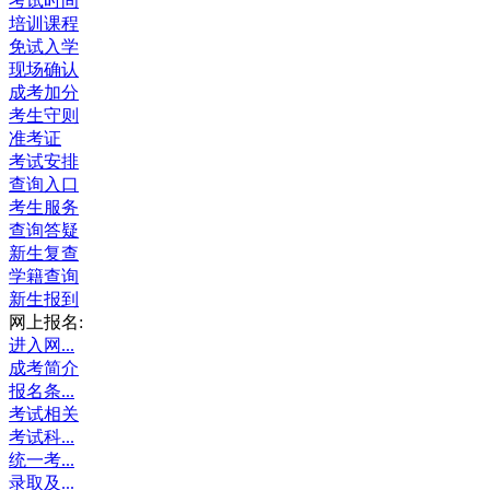
考试时间
培训课程
免试入学
现场确认
成考加分
考生守则
准考证
考试安排
查询入口
考生服务
查询答疑
新生复查
学籍查询
新生报到
网上报名:
进入网...
成考简介
报名条...
考试相关
考试科...
统一考...
录取及...