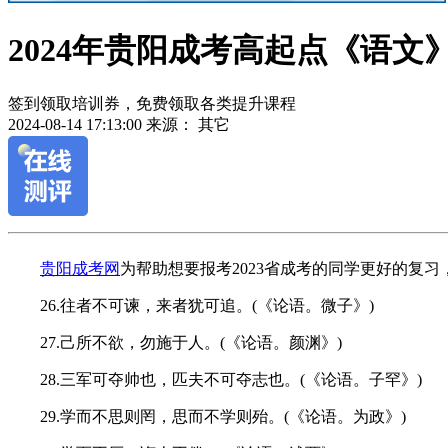
2024年贵阳成考高起点《语文》
签到领取培训券，免费领取各类提升课程
2024-08-14 17:13:00
来源： 其它
作
贵阳成考网
为帮助想要报考2023省成考的同学更好的复习，
者：
夏
26.往者不可谏，来者犹可追。(《论语。微子》)
老
师
27.己所不欲，勿施于人。(《论语。颜渊》)
28.三军可夺帅也，匹夫不可夺志也。(《论语。子罕》)
29.学而不思则罔，思而不学则殆。(《论语。为政》)