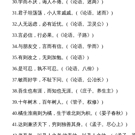
30.学而不厌，诲人不倦。(《论语。述两》)
31.君子坦荡荡，小人常戚戚。(《论语。述而》)
32.人无远虑，必有近忧。(《论语。卫灵公》)
33.言必信，行必果。(《论语。子路》)
34.与朋友交，言而有信。(《论语。学而》)
35.有则改之，无则加勉。(《论语》)
36.是可忍，孰不可忍。(《论语。八佾》)
37.敏而好学，不耻下问。(《论语。公冶长》)
38.吾生也有涯，而知也无涯。(《庄子。养生主》)
39.十年树木，百年树人。(《管子。权修》)
40.橘生淮南则为橘，生于谁北则为枳。(《晏子春秋》)
41.达则兼济天下，穷则独善其身。(《孟子。尽心上》)