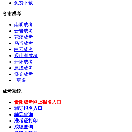
免费下载
各市成考:
南明成考
云岩成考
花溪成考
乌当成考
白云成考
观山湖成考
开阳成考
息烽成考
修文成考
更多+
成考系统:
贵阳成考网上报名入口
辅导报名入口
辅导查询
准考证打印
成绩查询