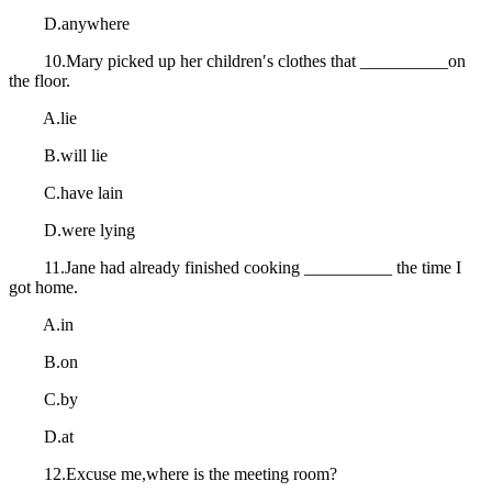
D.anywhere
10.Mary picked up her children′s clothes that __________on
the floor.
A.lie
B.will lie
C.have lain
D.were lying
11.Jane had already finished cooking __________ the time I
got home.
A.in
B.on
C.by
D.at
12.Excuse me,where is the meeting room?