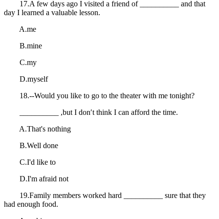
17.A few days ago I visited a friend of __________ and that
day I learned a valuable lesson.
A.me
B.mine
C.my
D.myself
18.--Would you like to go to the theater with me tonight?
__________ ,but I don′t think I can afford the time.
A.That's nothing
B.Well done
C.I'd like to
D.I'm afraid not
19.Family members worked hard __________ sure that they
had enough food.