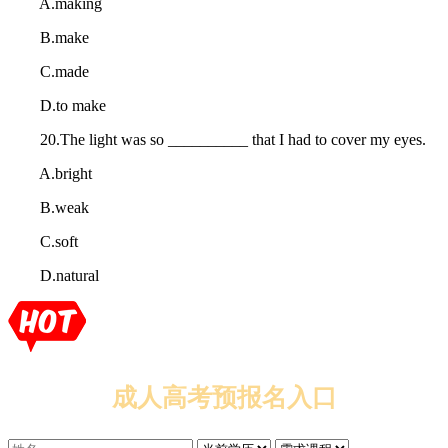
A.making
B.make
C.made
D.to make
20.The light was so __________ that I had to cover my eyes.
A.bright
B.weak
C.soft
D.natural
成人高考预报名入口