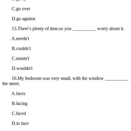
C.go over
D.go against
15.There′s plenty of time,so you __________ worry about it.
A.needn't
B.couldn't
C.mustn't
D.wouldn't
16.My bedroom was very small, with the window __________
the street.
A.faces
B.facing
C.faced
D.to face