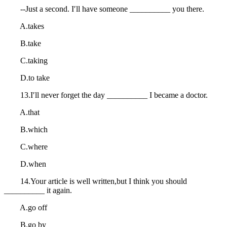
--Just a second. I′ll have someone __________ you there.
A.takes
B.take
C.taking
D.to take
13.I′ll never forget the day __________ I became a doctor.
A.that
B.which
C.where
D.when
14.Your article is well written,but I think you should
__________ it again.
A.go off
B.go by