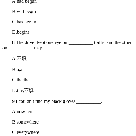
A.had begun
B.will begin
C.has begun
D.begins
8.The driver kept one eye on __________ traffic and the other
on __________ map.
A.不填;a
B.a;a
C.the;the
D.the;不填
9.I couldn′t find my black gloves __________.
A.nowhere
B.somewhere
C.everywhere