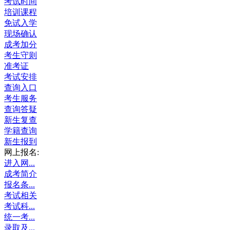
考试时间
培训课程
免试入学
现场确认
成考加分
考生守则
准考证
考试安排
查询入口
考生服务
查询答疑
新生复查
学籍查询
新生报到
网上报名:
进入网...
成考简介
报名条...
考试相关
考试科...
统一考...
录取及...