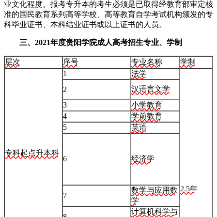
业文化程度。报考专升本的考生必须是已取得经教育部审定核
准的国民教育系列高等学校、高等教育自学考试机构颁发的专
科毕业证书、本科结业证书或以上证书的人员。
三、2021年度贵阳学院成人高考招生专业、学制
层次
序号
专业名称
学制
1
法学
汉语言文学
2
3
小学教育
4
学前教育
5
英语
专科起点升本科
6
经济学
2.5年
数学与应用数
7
学
计算机科学与
8