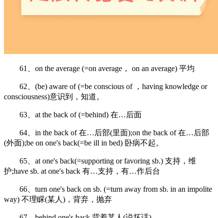
61、on the average (=on average， on an average) 平均
62、(be) aware of (=be conscious of ，having knowledge or
consciousness)意识到，知道。
63、at the back of (=behind) 在…后面
64、in the back of 在…后部(里面);on the back of 在…后部
(外面);be on one's back(=be ill in bed) 卧病不起。
65、at one's back(=supporting or favoring sb.) 支持，维
护;have sb. at one's back 有…支持，有…作后台
66、turn one's back on sb. (=turn away from sb. in an impolite
way) 不理睬(某人)，背弃，抛弃
67、behind one's back 背着某人(说坏话)