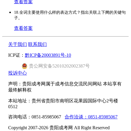
查看答案
18.
全词主要使用什么样的表达方式？指出关联上下阕的关键句
子。
查看答案
关于我们
联系我们
ICP证：
黔ICP备20003891号-10
贵公网安备52010202002387号
投诉中心
声明：贵阳成考网属于成考信息交流民间网站 本站享有
最终解释权
本站地址：贵州省贵阳市南明区花果园国际中心2号楼
0512
咨询电话：0851-85985067
合作洽谈：0851-85985067
Copyright 2007-2026 贵阳成考网 All Right Reserved