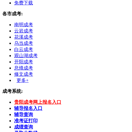
免费下载
各市成考:
南明成考
云岩成考
花溪成考
乌当成考
白云成考
观山湖成考
开阳成考
息烽成考
修文成考
更多+
成考系统:
贵阳成考网上报名入口
辅导报名入口
辅导查询
准考证打印
成绩查询